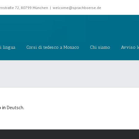
rkenstraße 72, 80799 München
|
welcome@sprachboerse.de
i lingua
Corsi di tedesco a Monaco
Chi siamo
Avviso l
o in
Deutsch
.