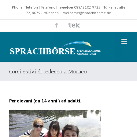
Phone | Telefon | Telefono | телефон 089/ 2102 9725 | Türkenstraße
72, 80799 München
|
welcome@sprachboerse.de
Corsi estivi di tedesco a Monaco
Per giovani (da 14 anni ) ed adulti.