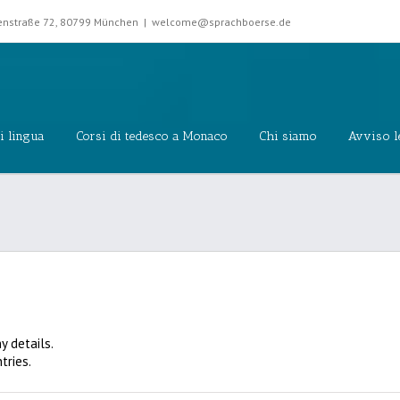
rkenstraße 72, 80799 München
|
welcome@sprachboerse.de
i lingua
Corsi di tedesco a Monaco
Chi siamo
Avviso l
y details.
tries.