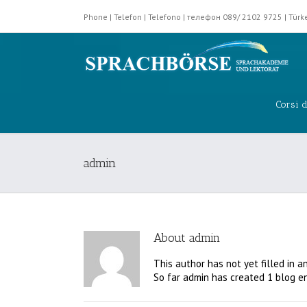
Phone | Telefon | Telefono | телефон 089/ 2102 9725 | Tü
Corsi d
admin
About
admin
This author has not yet filled in an
So far admin has created 1 blog en