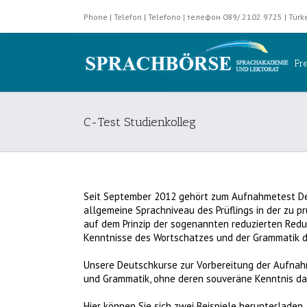
Phone | Telefon | Telefono | телефон 089/ 2102 9725 | Tü
Fr
C-Test Studienkolleg
Seit September 2012 gehört zum Aufnahmetest Deu
allgemeine Sprachniveau des Prüflings in der zu 
auf dem Prinzip der sogenannten reduzierten Redun
Kenntnisse des Wortschatzes und der Grammatik 
Unsere Deutschkurse zur Vorbereitung der Aufnah
und Grammatik, ohne deren souveräne Kenntnis das 
Hier können Sie sich zwei Beispiele herunterladen.