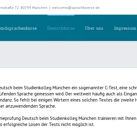
rkenstraße 72, 80799 München
|
welcome@sprachboerse.de
emdsprachenkurse
Deutschkurse
Über uns
Impressum
tsch beim Studienkolleg München ein sogenannter C-Test, eine schri
prüfenden Sprache gemessen wird. Der weltweit häufig auch als Eingan
danz. So fehlt bei einigen Wörtern eines solchen Textes die zweite H
der anzuwendenden Sprache.
meprüfung Deutsch beim Studienkolleg München trainieren mit Ihnen 
erfolgreiche Lösen der Tests nicht möglich ist.