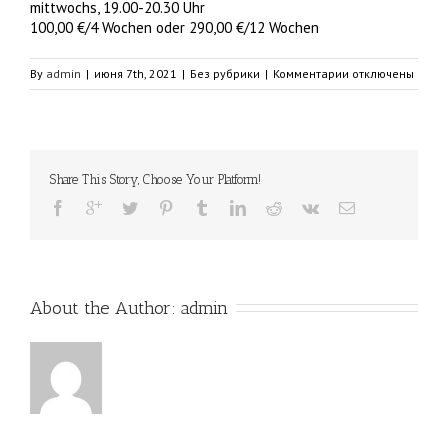
mittwochs, 19.00-20.30 Uhr
100,00 €/4 Wochen oder 290,00 €/12 Wochen
к
By
admin
|
июня 7th, 2021
|
Без рубрики
|
Комментарии
отключены
записи
Grammatikkurs
Share This Story, Choose Your Platform!
About the Author: 
admin