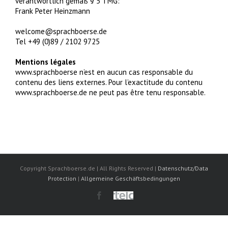
verantwortlich gemäß § 5 TMG:
Frank Peter Heinzmann
welcome@sprachboerse.de
Tel +49 (0)89 / 2102 9725
Mentions légales
www.sprachboerse n’est en aucun cas responsable du
contenu des liens externes. Pour l’exactitude du contenu
www.sprachboerse.de ne peut pas être tenu responsable.
Copyright Sprachboerse.de | All Rights Reserved |
Datenschutz/Data
Protection
|
Allgemeine Geschäftsbedingungen